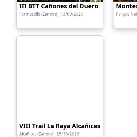
III BTT Cañones del Duero
Montes
Fermoselle (Zamora), 13/09/2026
Parque Nat
VIII Trail La Raya Alcañices
Alcañices (Zamora), 25/10/2026