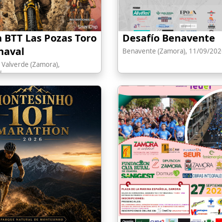
a BTT Las Pozas Toro
Desafío Benavente
naval
Benavente (Zamora), 11/09/202
 Valverde (Zamora),
6