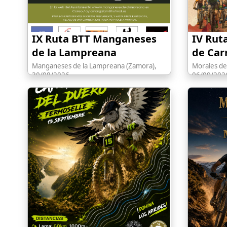
IX Ruta BTT Manganeses
IV Rut
de la Lampreana
de Car
Manganeses de la Lampreana (Zamora),
Morales de
30/08/2026
06/09/202