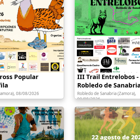
Cross Popular
III Trail Entrelobos -
fila
Robledo de Sanabri
 (Zamora), 08/08/2026
Robledo de Sanabria (Zamora),
09/08/2026