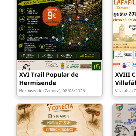
XVI Trail Popular de
XVIII 
Hermisende
Villafá
Hermisende (Zamora), 08/08/2026
Villafáfila