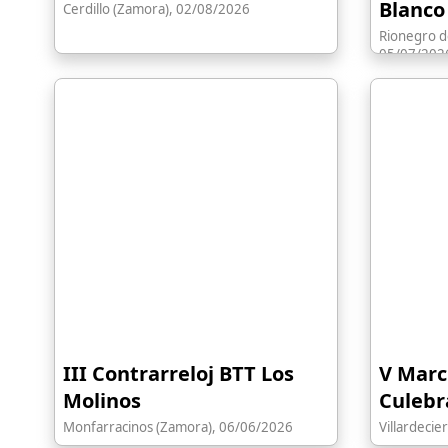
Blanco
Cerdillo (Zamora), 02/08/2026
Rionegro d
05/07/202
III Contrarreloj BTT Los
V Marc
Molinos
Culebr
Monfarracinos (Zamora), 06/06/2026
Villardeci