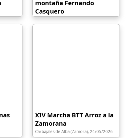
a
montaña Fernando
Casquero
San Martín de Castañeda (Zamora),
07/06/2026
rnas
XIV Marcha BTT Arroz a la
Zamorana
Carbajales de Alba (Zamora), 24/05/2026