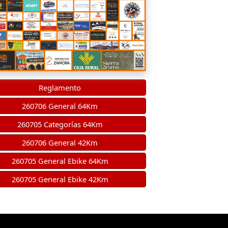
Reglamento
260706 General 64Km
260705 Categorías 64Km
260706 General 42Km
260705 General Ebike 64Km
260705 General Ebike 42Km