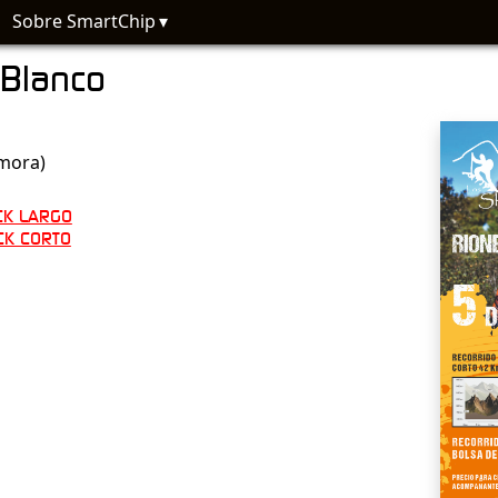
Sobre SmartChip
 Blanco
mora)
CK LARGO
CK CORTO