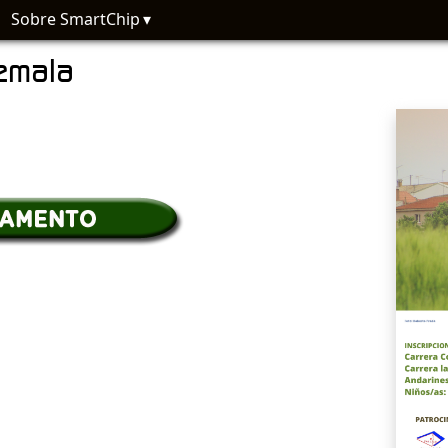
Sobre SmartChip
demala