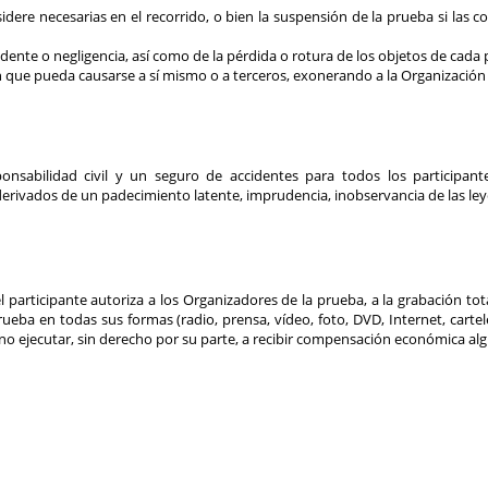
dere necesarias en el recorrido, o bien la suspensión de la prueba si las c
ente o negligencia, así como de la pérdida o rotura de los objetos de cada 
n que pueda causarse a sí mismo o a terceros, exonerando a la Organización 
sabilidad civil y un seguro de accidentes para todos los participant
derivados de un padecimiento latente, imprudencia, inobservancia de las ley
 participante autoriza a los Organizadores de la prueba, a la grabación tot
ueba en todas sus formas (radio, prensa, vídeo, foto, DVD, Internet, cartel
uno ejecutar, sin derecho por su parte, a recibir compensación económica al