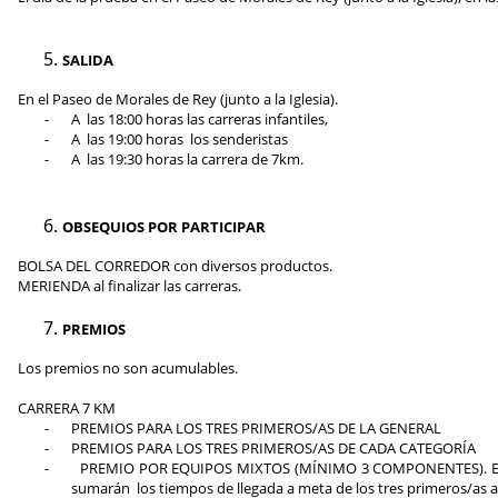
SALIDA
En el Paseo de Morales de Rey (junto a la Iglesia)
.
-
A
las 18
:00
horas
las carreras infantiles
,
-
A
las 19:00 horas
los senderistas
-
A
las 19:
30 horas
la carrera de 7km.
OBSEQUIOS POR PARTICIPAR
BOLSA DEL CORREDOR con diversos productos
.
MERIENDA al finalizar las carreras.
PREMIOS
Los premios no son acumulables.
CARRERA 7 KM
-
PREMIOS PARA LOS TRES PRIMEROS/AS DE LA GENERAL
-
PREMIOS PARA LOS TRES PRIMEROS/AS DE CADA CATEGORÍA
-
PREMIO POR EQUIPOS MIXTOS (MÍNIMO 3 COMPONENTES). Este p
sumarán
los tiempos de llegada a meta de los tres primeros/as a