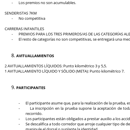
-
Los premios no son acumulables.
SENDERISTAS 7KM
-
No competitiva
CARRERAS INFANTILES
-
PREMIOS PARA LOS TRES PRIMEROS/AS DE LAS CATEGORÍAS ALE
-
El resto de categorías no son competitivas, se entregará una medal
AVITUALLAMIENTOS
2 AVITUALLAMIENTOS LÍQUIDOS: Punto kilométrico 3 y 5,5.
1 AVITUALLAMIENTO LÍQUIDO Y SÓLIDO (META): Punto kilométrico 7.
PARTICIPANTES
El participante asume que, para la realización de la prueba, e
-
La inscripción en la prueba supone la aceptación de tod
-
recorrido.
Los participantes están obligados a prestar auxilio a los acci
-
Se
descalifica
a todo corredor que arroje cualquier tipo de des
-
manipule el dorsal o suplante la identidad.