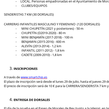
LOCAL. Personas empadronadas en el Ayuntamiento de Morales 
-
CLUBES/EQUIPOS
-
SENDERISTAS 7 KM (30 DORSALES)
CARRERAS INFANTILES MASCULINO Y FEMENINO
(120 DORSALES)
MINI CHUPETÍN (2021 y posteriores) - 50 m
-
CHUPETÍN (D2019-2020) - 80 m
-
MINI BENJAMÍN (2017-2018) - 100 m
-
BENJAMIN (2015-2016) - 600 m
-
ALEVÍN (2013-2014) - 1,2 km
-
INFANTIL (2011-2012) - 1,8 km
-
CADETE (2009-2010) - 1,8 km
-
INSCRIPCIONES
A través de
www.
smartchip
.es
El plazo de inscripción será desde el lunes
29 de julio
, hasta el jueves 2
9
d
El precio de inscripción será de
10
€ para la
CARRERA/SENDERISTA 7
km
y
ENTREGA DE DORSALES
El día de la prueba e
n el Paseo de Morales de Rey (junto a la Iglesia), en l