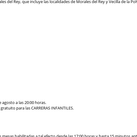
del Rey, que incluye las localidades de Morales del Rey y Vecilla de la Po
e agosto a las
20:
00 horas.
 gratuito para las CARRERAS INFANTILES.
as mesas habilitadas a tal efecto desde las 17
:
00 horas y hasta 15 minutos ant