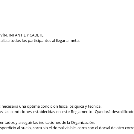
VÍN, INFANTIL Y CADETE
la a todos los participantes al llegar a meta.
s necesaria una óptima condición física, psíquica y técnica.
as las condiciones establecidas en este Reglamento. Quedará descalificad
dentados y a seguir las indicaciones de la Organización.
perdicio al suelo, corra sin el dorsal visible, corra con el dorsal de otro co