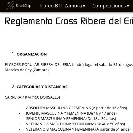
Trofeo BTT Zamora
Competiciones
Reglamento Cross Ribera del Er
ORGANIZACIÓN
El CROSS POPULAR RIBERA DEL ERIA tendrá lugar el sábado 31 de agosto 
Morales de Rey (Zamora)
.
CATEGORÍAS Y DISTANCIAS.
CARRERA 7 KM (150 DORSALES)
ABSOLUTA MASCULINA Y FEMENINA (A partir de 16 años)
-
JUVENIL MASCULINA Y FEMENINA (De 16 y 17 años)
-
SENIOR MASCULINA Y FEMENINA
(
De 18 a 39 años)
-
VETERANO
A MASCULINA Y FEMENINA (
De 40 a 50 años)
-
VETERANO
B MASCULINA Y FEMENINA (
A partir de 51 años)
-