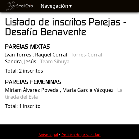
Navegación
Listado de inscritos Parejas -
Desafío Benavente
PAREJAS MIXTAS
Ivan Torres , Raquel Corral
Torres-Corral
Sandra, Jesús
Team Sibuya
Total: 2 inscritos
PAREJAS FEMENINAS
Miriam Álvarez Poveda , María Garcia Vázquez
La
tirada del Esla
Total: 1 inscrito
Aviso legal
•
Política de privacidad