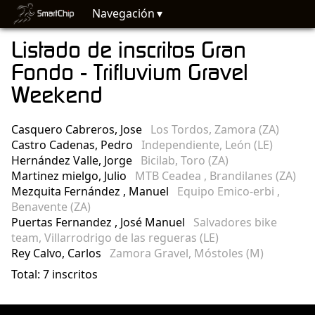
Navegación
Listado de inscritos Gran
Fondo - Trifluvium Gravel
Weekend
Casquero Cabreros, Jose
Los Tordos, Zamora (ZA)
Castro Cadenas, Pedro
Independiente, León (LE)
Hernández Valle, Jorge
Bicilab, Toro (ZA)
Martinez mielgo, Julio
MTB Ceadea , Brandilanes (ZA)
Mezquita Fernández , Manuel
Equipo Emico-erbi ,
Benavente (ZA)
Puertas Fernandez , José Manuel
Salvadores bike
team, Villarrodrigo de las regueras (LE)
Rey Calvo, Carlos
Zamora Gravel, Móstoles (M)
Total: 7 inscritos