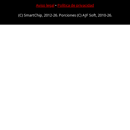
Aviso legal
•
Política de privacidad
(C) SmartChip, 2012-26. Porciones (C) AJF Soft, 2010-26.