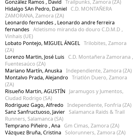
González Ramos , David
Trailpunks, Zamora (ZA)
Hidalgo SAn Pedro, Daniel
C.D. MONTAÑERA
ZAMORANA, Zamora (ZA)
Leonardo fernandes , Leonardo andre ferreira
fernandes
Atletismo miranda do douro C.D.M.D ,
Vinhais (UE)
Lobato Pontejo, MIGUEL ÁNGEL
Trilobites, Zamora
(ZA)
Lorenzo Martin, José Luis
C.D. Montañera Zamorana ,
Fuentesaúco (ZA)
Mariano Martín, Anuska
Independiente, Zamora (ZA)
Montalvo Prada, Alejandro
Triatlón Duero, Zamora
(ZA)
Risueño Martin, AGUSTÍN
Jaramugos y Jumentos,
Ciudad Rodrigo (SA)
Rodriguez Gago, Alfredo
Independiente, Fonfria (ZA)
Sanz Sanfructuoso, Javier
Salamanca Raids & Trail
Runners, Salamanca (SA)
Temprano Piñeiro , Ana
Gm Cimas, Zamora (ZA)
Vázquez Bruña, Cristina
Solorunners, Zamora (ZA)