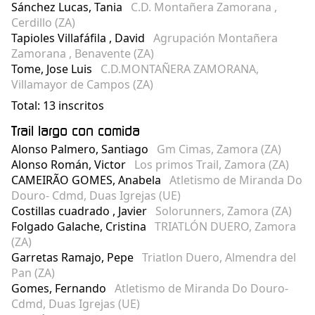
Sánchez Lucas, Tania
C.D. Montañera Zamorana ,
Cerdillo (ZA)
Tapioles Villafáfila , David
Agrupación Montañera
Zamorana , Benavente (ZA)
Tome, Jose Luis
C.D.MONTAÑERA ZAMORANA,
Villamayor de Campos (ZA)
Total: 13 inscritos
Trail largo con comida
Alonso Palmero, Santiago
Gm Cimas, Zamora (ZA)
Alonso Román, Victor
Los primos Trail, Zamora (ZA)
CAMEIRÃO GOMES, Anabela
Atletismo de Miranda Do
Douro- Cdmd, Duas Igrejas (UE)
Costillas cuadrado , Javier
Solorunners, Zamora (ZA)
Folgado Galache, Cristina
TRIATLÓN DUERO, Zamora
(ZA)
Garretas Ramajo, Pepe
Triatlon Duero, Almendra del
Pan (ZA)
Gomes, Fernando
Atletismo de Miranda Do Douro-
Cdmd, Duas Igrejas (UE)