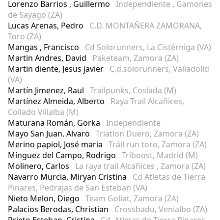
Lorenzo Barrios , Guillermo
Independiente , Gamones
de Sayago (ZA)
Lucas Arenas, Pedro
C.D. MONTAÑERA ZAMORANA,
Toro (ZA)
Mangas , Francisco
Cd Solorunners, La Cistérniga (VA)
Martin Andres, David
Paketeam, Zamora (ZA)
Martin diente, Jesus javier
C,d.solorunners, Valladolid
(VA)
Martín Jimenez, Raul
Trailpunks, Coslada (M)
Martínez Almeida, Alberto
Raya Trail Alcañices,
Collado Villalba (M)
Maturana Román, Gorka
Independiente
Mayo San Juan, Alvaro
Triatlon Duero, Zamora (ZA)
Merino papiol, José maria
Tráil run toro, Zamora (ZA)
Mínguez del Campo, Rodrigo
Triboost, Madrid (M)
Molinero, Carlos
La raya trail Alcañices , Zamora (ZA)
Navarro Murcia, Miryan Cristina
Cd Atletas de Tierra
Pinares, Pedrajas de San Esteban (VA)
Nieto Melon, Diego
Team Goliat, Zamora (ZA)
Palacios Berodas, Christian
Crossbadu, Venialbo (ZA)