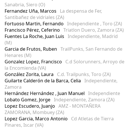
Sanabria, Siero (O)
Fernandez Uña, Marcos
La despensa de Fer,
Santibañez de vidriales (ZA)
Fortuoso Martin, Fernando
Independiente , Toro (ZA)
Francisco Pérez, Ceferino
Triatlon Duero, Zamora (ZA)
Fuentes La Roche, Juan Luis
Independiente, Madrid
(M)
Garcia de Frutos, Ruben
TrailPunks, San Fernando de
Henares (M)
Gonzalez Lopez, Francisco
C.d Solorunners, Arroyo de
la Encomienda (VA)
González Zorita, Laura
C.d. Trailpunks, Toro (ZA)
Guilarte Calderón de la Barca, Celia
Independiente,
Zamora
Hernández Hernández , Juan Manuel
Independiente
Lobato Gomez, Jorge
Independiente, Zamora (ZA)
Lopez Escudero, Juanjo
AMZ - MONTAÑERA
ZAMORANA, Mombuey (ZA)
Lopez Garcia, Marco Antonio
Cd Atletas de Tierra
Pinares, Iscar (VA)