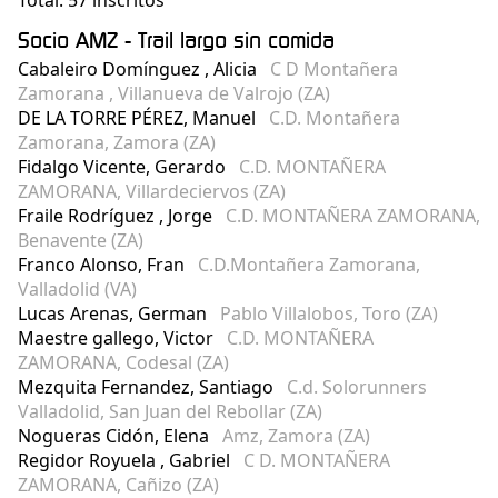
Total: 57 inscritos
Socio AMZ - Trail largo sin comida
Cabaleiro Domínguez , Alicia
C D Montañera
Zamorana , Villanueva de Valrojo (ZA)
DE LA TORRE PÉREZ, Manuel
C.D. Montañera
Zamorana, Zamora (ZA)
Fidalgo Vicente, Gerardo
C.D. MONTAÑERA
ZAMORANA, Villardeciervos (ZA)
Fraile Rodríguez , Jorge
C.D. MONTAÑERA ZAMORANA,
Benavente (ZA)
Franco Alonso, Fran
C.D.Montañera Zamorana,
Valladolid (VA)
Lucas Arenas, German
Pablo Villalobos, Toro (ZA)
Maestre gallego, Victor
C.D. MONTAÑERA
ZAMORANA, Codesal (ZA)
Mezquita Fernandez, Santiago
C.d. Solorunners
Valladolid, San Juan del Rebollar (ZA)
Nogueras Cidón, Elena
Amz, Zamora (ZA)
Regidor Royuela , Gabriel
C D. MONTAÑERA
ZAMORANA, Cañizo (ZA)