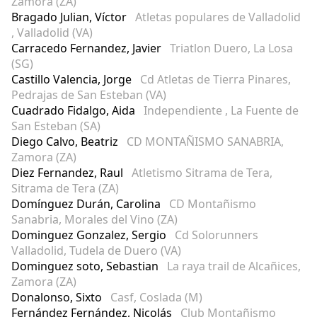
Zamora (ZA)
Bragado Julian, Víctor
Atletas populares de Valladolid
, Valladolid (VA)
Carracedo Fernandez, Javier
Triatlon Duero, La Losa
(SG)
Castillo Valencia, Jorge
Cd Atletas de Tierra Pinares,
Pedrajas de San Esteban (VA)
Cuadrado Fidalgo, Aida
Independiente , La Fuente de
San Esteban (SA)
Diego Calvo, Beatriz
CD MONTAÑISMO SANABRIA,
Zamora (ZA)
Diez Fernandez, Raul
Atletismo Sitrama de Tera,
Sitrama de Tera (ZA)
Domínguez Durán, Carolina
CD Montañismo
Sanabria, Morales del Vino (ZA)
Dominguez Gonzalez, Sergio
Cd Solorunners
Valladolid, Tudela de Duero (VA)
Dominguez soto, Sebastian
La raya trail de Alcañices,
Zamora (ZA)
Donalonso, Sixto
Casf, Coslada (M)
Fernández Fernández, Nicolás
Club Montañismo