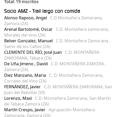
Total: 19 inscritos
Socio AMZ - Trail largo con comida
Alonso Raposo, Angel
C.D Montañera Zamorana,
Zamora (ZA)
Arenal Bartolomé, Oscar
C.D. Montañera zamorana,
Morales del vino (ZA)
Belver Gonzalez, Manuel
C.D. Montañera Zamorana ,
Samir de los Caños (ZA)
CLEMENTE DEL RÍO, José Juan
C.D. MONTAÑERA
ZAMORANA, Tábara (ZA)
De Uña Jimeno , David
C.D. MONTAÑERA ZAMORA ,
Zamora (ZA)
Diez Manzano, Maria
C. D. Montañera Zamorana,
Corrales del Vino (ZA)
FERNÁNDEZ, Javier
C.D. MONTAÑERA ZAMORANA, San
Juan del Rebollar (VI)
Lorenzo, Maxi
C.D. Montañera Zamorana, San Martín
de Tábara Zamora (ZA)
Martín Crespo, Javier
Agrupación Montañera
Zamorana, Zamora (ZA)