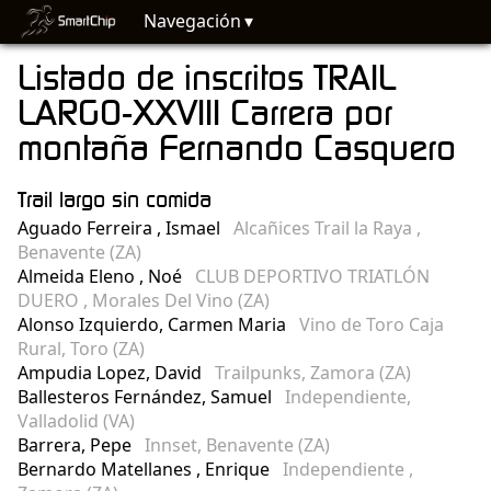
Navegación
Listado de inscritos TRAIL
LARGO-XXVIII Carrera por
montaña Fernando Casquero
Trail largo sin comida
Aguado Ferreira , Ismael
Alcañices Trail la Raya ,
Benavente (ZA)
Almeida Eleno , Noé
CLUB DEPORTIVO TRIATLÓN
DUERO , Morales Del Vino (ZA)
Alonso Izquierdo, Carmen Maria
Vino de Toro Caja
Rural, Toro (ZA)
Ampudia Lopez, David
Trailpunks, Zamora (ZA)
Ballesteros Fernández, Samuel
Independiente,
Valladolid (VA)
Barrera, Pepe
Innset, Benavente (ZA)
Bernardo Matellanes , Enrique
Independiente ,