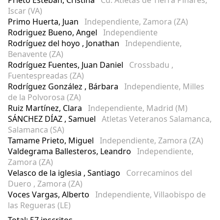
Prieto Esteban, Cristina
Cd. Atletas de Tierra Pinares,
Iscar (VA)
Primo Huerta, Juan
Independiente, Zamora (ZA)
Rodriguez Bueno, Angel
Independiente
Rodríguez del hoyo , Jonathan
Independiente,
Benavente (ZA)
Rodríguez Fuentes, Juan Daniel
Crossbadu ,
Fuentespreadas (ZA)
Rodríguez González , Bárbara
Independiente, Milles
de la Polvorosa (ZA)
Ruiz Martínez, Clara
Independiente, Madrid (M)
SÁNCHEZ DÍAZ , Samuel
Atletas Veteranos Salamanca,
Salamanca (SA)
Tamame Prieto, Miguel
Independiente, Zamora (ZA)
Valdegrama Ballesteros, Leandro
Independiente,
Zamora (ZA)
Velasco de la iglesia , Santiago
Correcaminos del
Duero , Zamora (ZA)
Voces Vargas, Alberto
Independiente, Villaobispo de
las Regueras (LE)