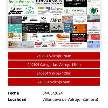
240804 Valrojo 18Km
240804 Categorías Valrojo 18Km
240804 Valrojo 12Km
240804 Valrojo 5Km
Fecha
04/08/2024
Localidad
Villanueva de Valrojo (Zamora)