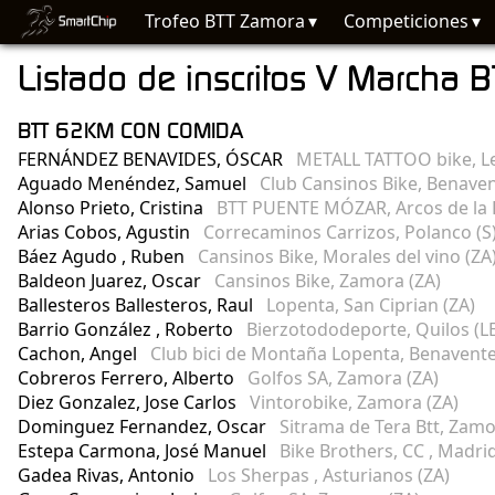
Trofeo BTT Zamora
Competiciones
Listado de inscritos V Marcha B
BTT 62KM CON COMIDA
FERNÁNDEZ BENAVIDES, ÓSCAR
METALL TATTOO bike, Le
Aguado Menéndez, Samuel
Club Cansinos Bike, Benaven
Alonso Prieto, Cristina
BTT PUENTE MÓZAR, Arcos de la 
Arias Cobos, Agustin
Correcaminos Carrizos, Polanco (S
Báez Agudo , Ruben
Cansinos Bike, Morales del vino (ZA
Baldeon Juarez, Oscar
Cansinos Bike, Zamora (ZA)
Ballesteros Ballesteros, Raul
Lopenta, San Ciprian (ZA)
Barrio González , Roberto
Bierzotododeporte, Quilos (L
Cachon, Angel
Club bici de Montaña Lopenta, Benavente
Cobreros Ferrero, Alberto
Golfos SA, Zamora (ZA)
Diez Gonzalez, Jose Carlos
Vintorobike, Zamora (ZA)
Dominguez Fernandez, Oscar
Sitrama de Tera Btt, Zamo
Estepa Carmona, José Manuel
Bike Brothers, CC , Madri
Gadea Rivas, Antonio
Los Sherpas , Asturianos (ZA)