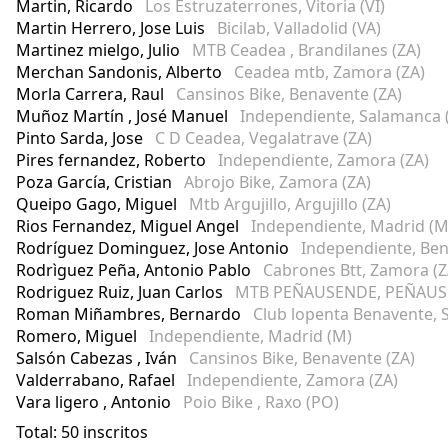
Martin, Ricardo
Los Estruzaterrones, Vitoria (VI)
Martin Herrero, Jose Luis
Bicilab, Valladolid (VA)
Martinez mielgo, Julio
MTB Ceadea , Brandilanes (ZA)
Merchan Sandonis, Alberto
Ceadea mtb, Zamora (ZA)
Morla Carrera, Raul
Cansinos Bike, Benavente (ZA)
Muñoz Martín , José Manuel
Independiente, Salamanca 
Pinto Sarda, Jose
C D Ceadea, Vegalatrave (ZA)
Pires fernandez, Roberto
Independiente, Zamora (ZA)
Poza García, Cristian
Abrojo Bike, Zamora (ZA)
Queipo Gago, Miguel
Mtb Argujillo, Argujillo (ZA)
Rios Fernandez, Miguel Angel
Independiente, Madrid (M
Rodríguez Dominguez, Jose Antonio
Independiente, Ben
Rodrìguez Peña, Antonio Pablo
Cabrones Btt, Zamora (Z
Rodriguez Ruiz, Juan Carlos
MTB PEÑAUSENDE, PEÑAUSE
Roman Miñambres, Bernardo
Club lopenta Benavente, S
Romero, Miguel
Independiente, Madrid (M)
Salsón Cabezas , Iván
Cansinos Bike, Benavente (ZA)
Valderrabano, Rafael
Independiente, Zamora (ZA)
Vara ligero , Antonio
Poio Bike , Raxo (PO)
Total: 50 inscritos