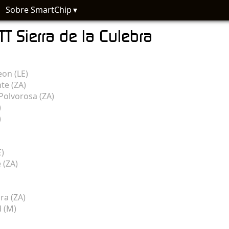
Sobre SmartChip
TT Sierra de la Culebra
on (LE)
te (ZA)
Polvorosa (ZA)
)
)
E)
 (ZA)
ra (ZA)
d (M)