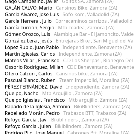
Gago Campesino, Javier
Golfos SA, Zamora (ZA)
GALÁN CALVO, Mario
Cansinos Bike, Zamora (ZA)
Garcia Alvarez, Jose Luis
Sofo-kom, Valladolid (ZA)
García Herrera , Julio
Correcaminos carrizos , Valladolid 
García Turrion, Sergio
Mtb ceadea, Zamora (ZA)
Gómez Orozco, Luis
Alambique Bar - El Jamoncito, Valde
González Lera , Jesús
Entrejaras Bike , San Miguel del Val
López Rubio, Juan Pablo
Independiente, Benavente (ZA)
Martín Iglesias, Carlos
Independiente, Zamora (ZA)
Mateos Villar , Francisco
C.D Los Sherpas , Rionegro Del
Ossorio Rodriguez, Millan
CDC Benaventano, Benavente 
Otero Calzon , Carlos
Cansinos bike, Zamora (ZA)
Pascual Blanco, Ruben
7team Imperolid, Moralina (ZA)
PÉREZ FERNÁNDEZ, David
Independiente, Zamora (ZA)
Queipo, Nacho
Mtb Argujillo , Zamora (ZA)
Queipo Iglesias , Francisco
Mtb argujillo, Zamora (ZA)
Rapado de la Iglesia, Antonio
BikiBlinders, Zamora (ZA)
Rebellado Morán, Pedro
Trabazos BTT, Trabazos (ZA)
Refoyo Garcia , Javi
Bikiblinders , Zamora (ZA)
Refoyo Garcia , Julen
Bikiblinders , Zamora (ZA)
Rodrigo Pilo , Jose Manuel
Cabrones Btt, Moralina (ZA)