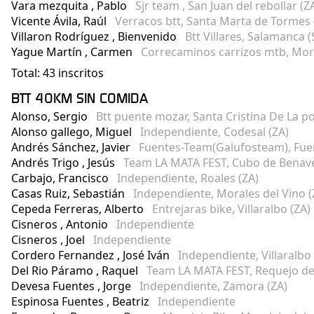
Vara mezquita , Pablo
Sjr team , San Juan del rebollar (Z
Vicente Ávila, Raúl
Verracos btt, Santa Marta de Tormes 
Villaron Rodríguez , Bienvenido
Btt Villares, Salamanca (
Yague Martín , Carmen
Correcaminos carrizos mtb, Moral
Total: 43 inscritos
BTT 40KM SIN COMIDA
Alonso, Sergio
Btt puente mozar, Santa Cristina De La po
Alonso gallego, Miguel
Independiente, Codesal (ZA)
Andrés Sánchez, Javier
Fuentes-Team(Galufosteam), Fue
Andrés Trigo , Jesús
Team LA MATA FEST, Cubo de Benave
Carbajo, Francisco
Independiente, Roales (ZA)
Casas Ruiz, Sebastián
Independiente, Morales del Vino (
Cepeda Ferreras, Alberto
Entrejaras bike, Villaralbo (ZA)
Cisneros , Antonio
Independiente
Cisneros , Joel
Independiente
Cordero Fernandez , José Iván
Independiente, Villaralbo 
Del Rio Páramo , Raquel
Team LA MATA FEST, Requejo de 
Devesa Fuentes , Jorge
Independiente, Zamora (ZA)
Espinosa Fuentes , Beatriz
Independiente