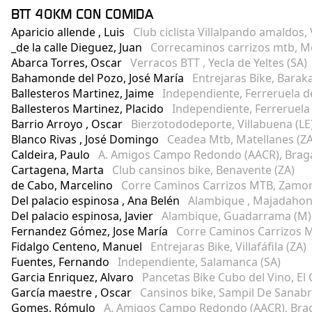
BTT 40KM CON COMIDA
Aparicio allende , Luis
Club ciclista Villalpando amaldos, 
_de la calle Dieguez, Juan
Correcaminos carrizos mtb, Mor
Abarca Torres, Oscar
Verracos BTT , Yecla de Yeltes (SA)
Bahamonde del Pozo, José María
Entrejaras Bike, Baraka
Ballesteros Martinez, Jaime
Independiente, Ferreruela d
Ballesteros Martinez, Placido
Independiente, Ferreruela
Barrio Arroyo , Oscar
Bierzotododeporte, Villabuena (LE
Blanco Rivas , José Domingo
Ceadea Mtb, Matellanes (ZA
Caldeira, Paulo
A. Amigos Campo Redondo (AACR), Braga
Cartagena, Marta
Club cansinos bike, Benavente (ZA)
de Cabo, Marcelino
Corre Caminos Carrizos MTB, Zamor
Del palacio espinosa , Ana Belén
Alambique , Majadahon
Del palacio espinosa, Javier
Alambique, Guadarrama (M)
Fernandez Gómez, Jose María
Corre Caminos Carrizos 
Fidalgo Centeno, Manuel
Entrejaras Bike, Villafáfila (ZA)
Fuentes, Fernando
Independiente, Salamanca (SA)
Garcia Enriquez, Alvaro
Pancetas Bike Cubo del Vino, El 
García maestre , Oscar
Cansinos bike, Sampil De Sanabri
Gomes, Rómulo
A. Amigos Campo Redondo (AACR), Brag