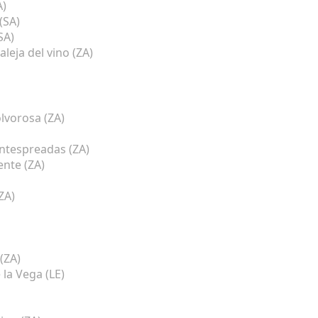
A)
(SA)
SA)
eja del vino (ZA)
lvorosa (ZA)
ntespreadas (ZA)
nte (ZA)
ZA)
(ZA)
la Vega (LE)