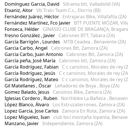
Domínguez Garcia, David
Sitrama btt, Valladolid (VA)
Etxaniz, Aitor
Vb Train Team C.c., Elorrio (BI)
Fernández Juárez, Héctor
Entrejaras Bike, Villafafila (ZA)
Fernández Martínez, Fco Javier
BTT PUENTE MÓZAR, Villa
Fonseca, Hélder
GINÁSIO CLUBE DE BRAGANÇA, Braganç
fresno González , Javier
Cabrones BTT, Tabara (ZA)
García Barrigón , Lourdes
MTB Ceadea , Benavente (ZA)
Garcia Carbo, Angel
Cabrones Btt, Zamora (ZA)
Garcia Carbo, Juan Antonio
Cabrones Btt, Zamora (ZA)
García peña, José María
Cabrones btt, Zamora (ZA)
García Rodríguez, Fabian
C c cansinos, Morales de rey (
García Rodríguez, Jesús
C c cansinos, Morales de rey (ZA
García Rodríguez, Mateo
C c cansinos, Morales de rey (
Gil Matellanes , Óscar
Leñadores de Boya , Boya (ZA)
Gomez Balado, Jesus
Cansinos Bike, Zamora (ZA)
Iglesias Cordero , Ruben
Northbike La Bañeza , Benavent
López Blanco, Álvaro
Los Estruzaterrones, Zamora (ZA)
Lopez Garcia, Jose Carlos
Zamora En Ruta, Zamora (ZA)
Lopez Miguelez, Ivan
club bici montaña lopenta, Benave
Manzano, Javier
Independiente, Zamora (ZA)