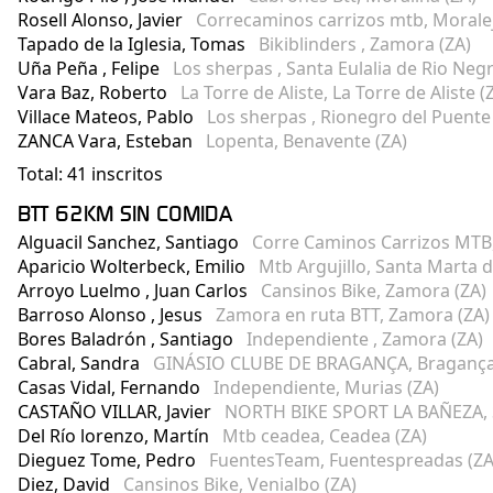
Rosell Alonso, Javier
Correcaminos carrizos mtb, Moraleja
Tapado de la Iglesia, Tomas
Bikiblinders , Zamora (ZA)
Uña Peña , Felipe
Los sherpas , Santa Eulalia de Rio Negr
Vara Baz, Roberto
La Torre de Aliste, La Torre de Aliste (
Villace Mateos, Pablo
Los sherpas , Rionegro del Puente
ZANCA Vara, Esteban
Lopenta, Benavente (ZA)
Total: 41 inscritos
BTT 62KM SIN COMIDA
Alguacil Sanchez, Santiago
Corre Caminos Carrizos MTB,
Aparicio Wolterbeck, Emilio
Mtb Argujillo, Santa Marta 
Arroyo Luelmo , Juan Carlos
Cansinos Bike, Zamora (ZA)
Barroso Alonso , Jesus
Zamora en ruta BTT, Zamora (ZA)
Bores Baladrón , Santiago
Independiente , Zamora (ZA)
Cabral, Sandra
GINÁSIO CLUBE DE BRAGANÇA, Bragança
Casas Vidal, Fernando
Independiente, Murias (ZA)
CASTAÑO VILLAR, Javier
NORTH BIKE SPORT LA BAÑEZA, Sa
Del Río lorenzo, Martín
Mtb ceadea, Ceadea (ZA)
Dieguez Tome, Pedro
FuentesTeam, Fuentespreadas (ZA
Diez, David
Cansinos Bike, Venialbo (ZA)