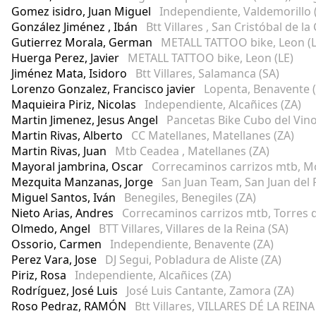
Gomez isidro, Juan Miguel
Independiente, Valdemorillo 
González Jiménez , Ibán
Btt Villares , San Cristóbal de la
Gutierrez Morala, German
METALL TATTOO bike, Leon (L
Huerga Perez, Javier
METALL TATTOO bike, Leon (LE)
Jiménez Mata, Isidoro
Btt Villares, Salamanca (SA)
Lorenzo Gonzalez, Francisco javier
Lopenta, Benavente 
Maquieira Piriz, Nicolas
Independiente, Alcañices (ZA)
Martin Jimenez, Jesus Angel
Pancetas Bike Cubo del Vino,
Martin Rivas, Alberto
CC Matellanes, Matellanes (ZA)
Martin Rivas, Juan
Mtb Ceadea , Matellanes (ZA)
Mayoral jambrina, Oscar
Correcaminos carrizos mtb, Mor
Mezquita Manzanas, Jorge
San Juan Team, San Juan del 
Miguel Santos, Iván
Benegiles, Benegiles (ZA)
Nieto Arias, Andres
Correcaminos carrizos mtb, Torres de
Olmedo, Angel
BTT Villares, Villares de la Reina (SA)
Ossorio, Carmen
Independiente, Benavente (ZA)
Perez Vara, Jose
DJ Segui, Pobladura de Aliste (ZA)
Piriz, Rosa
Independiente, Alcañices (ZA)
Rodríguez, José Luis
José Luis Cantante, Zamora (ZA)
Roso Pedraz, RAMÓN
Btt Villares, VILLARES DÉ LA REINA