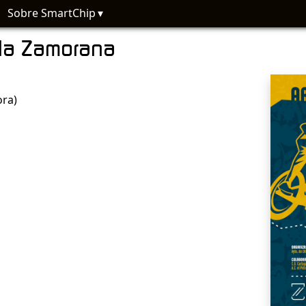
Sobre SmartChip
 la Zamorana
ora)