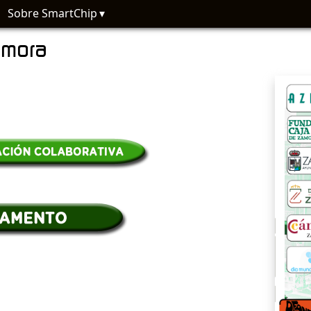
Sobre SmartChip
amora