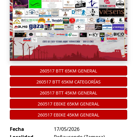
260517 BTT 65KM GENERAL
260517 BTT 65KM CATEGORÍAS
260517 BTT 45KM GENERAL
260517 EBIKE 65KM GENERAL
260517 EBIKE 45KM GENERAL
Fecha
17/05/2026
Localidad
Peñausende (Zamora)